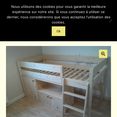
Nous utilisons des cookies pour vous garantir la meilleure
Au bois des lutins
Aller
Aller
expérience sur notre site. Si vous continuez à utiliser ce
Menu
à
au
dernier, nous considérerons que vous acceptez l'utilisation des
la
contenu
cookies.
Accueil
navigation
Ok
Home
Meubles
Lit d’enfant avec rangements
Demande de renseignements
En magasin…